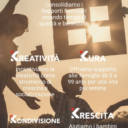
Consolidiamo i
Rapporti Familiari
creando tempo di
qualità e benessere
Incentiviamo la
Offriamo supporto
creatività come
alle famiglie da 0 a
strumento di
99 anni per una vita
crescita e
più serena
socializzazione
Aiutiamo i bambini