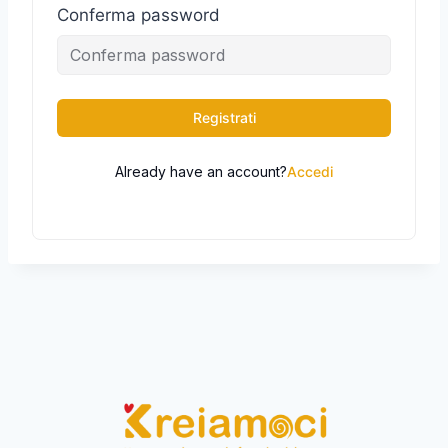
Conferma password
A
Registrati
l
t
Already have an account?
Accedi
e
r
n
a
t
i
v
e
: