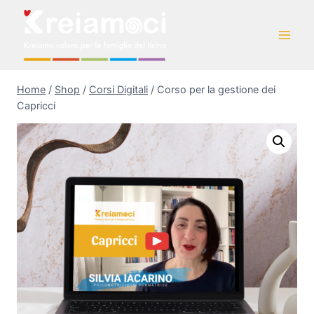
Home
/
Shop
/
Corsi Digitali
/
Corso per la gestione dei
Capricci